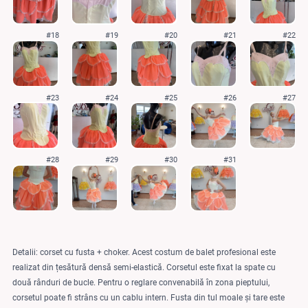
#18
#19
#20
#21
#22
#23
#24
#25
#26
#27
#28
#29
#30
#31
Detalii: corset cu fusta + choker. Acest costum de balet profesional este
realizat din țesătură densă semi-elastică. Corsetul este fixat la spate cu
două rânduri de bucle. Pentru o reglare convenabilă în zona pieptului,
corsetul poate fi strâns cu un cablu intern. Fusta din tul moale și tare este