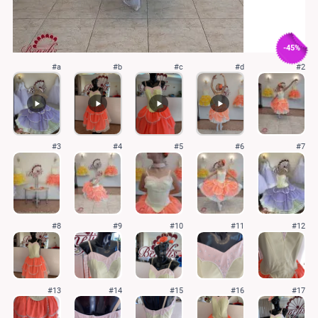
-45%
#a
#b
#c
#d
#2
#3
#4
#5
#6
#7
#8
#9
#10
#11
#12
#13
#14
#15
#16
#17