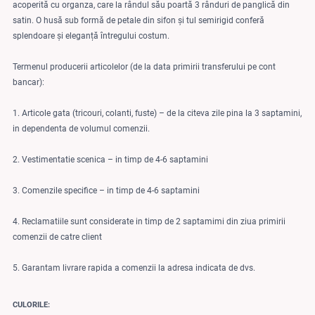
acoperită cu organza, care la rândul său poartă 3 rânduri de panglică din
satin. O husă sub formă de petale din sifon și tul semirigid conferă
splendoare și eleganță întregului costum.
Termenul producerii articolelor (de la data primirii transferului pe cont
bancar):
1. Articole gata (tricouri, colanti, fuste) – de la citeva zile pina la 3 saptamini,
in dependenta de volumul comenzii.
2. Vestimentatie scenica – in timp de 4-6 saptamini
3. Comenzile specifice – in timp de 4-6 saptamini
4. Reclamatiile sunt considerate in timp de 2 saptamimi din ziua primirii
comenzii de catre client
5. Garantam livrare rapida a comenzii la adresa indicata de dvs.
CULORILE: