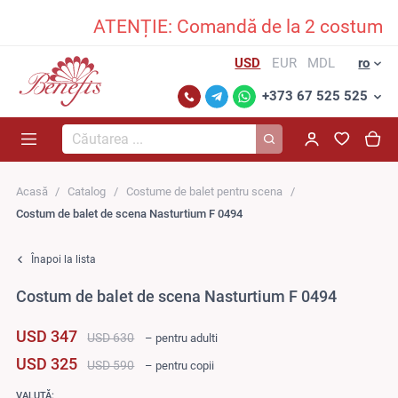
ATENȚIE: Comandă de la 2 costume în sus ș
USD
EUR
MDL
ro
+373 67 525 525
Căutarea...
Acasă
Catalog
Costume de balet pentru scena
Costum de balet de scena Nasturtium F 0494
Înapoi la lista
Costum de balet de scena Nasturtium F 0494
USD 347
USD 630
– pentru adulti
USD 325
USD 590
– pentru copii
VALUTĂ: