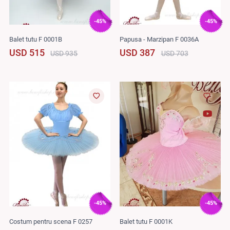
-45%
-45%
Balet tutu F 0001B
Papusa - Marzipan F 0036A
USD 515
USD 387
USD 935
USD 703
-45%
-45%
Costum pentru scena F 0257
Balet tutu F 0001K