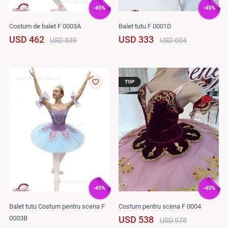
-45%
-45%
Costum de balet F 0003A
Balet tutu F 0001D
USD 462
USD 333
USD 839
USD 604
TOP
-45%
-45%
Balet tutu Costum pentru scena F
Costum pentru scena F 0004
0003B
USD 538
USD 978