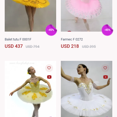
-45%
-45%
Balet tutu F 0001F
Farmec F 0272
USD 437
USD 218
USD 794
USD 395