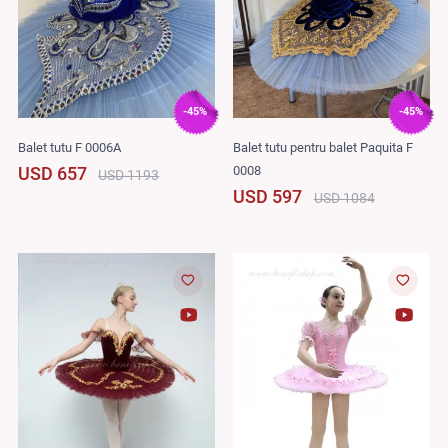
-45%
-45%
Balet tutu F 0006A
Balet tutu pentru balet Paquita F
0008
USD 657
USD 1193
USD 597
USD 1084