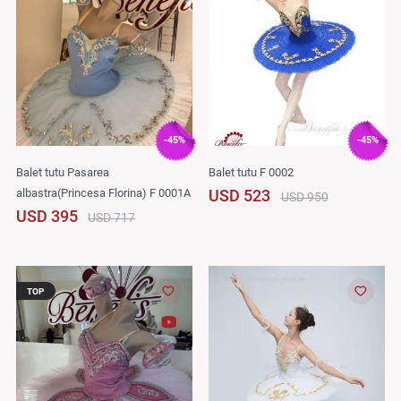
-45%
-45%
Balet tutu Pasarea
Balet tutu F 0002
albastra(Princesa Florina) F 0001A
USD 523
USD 950
USD 395
USD 717
TOP