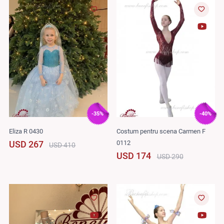
-35%
-40%
Eliza R 0430
Costum pentru scena Carmen F
0112
USD 267
USD 410
USD 174
USD 290