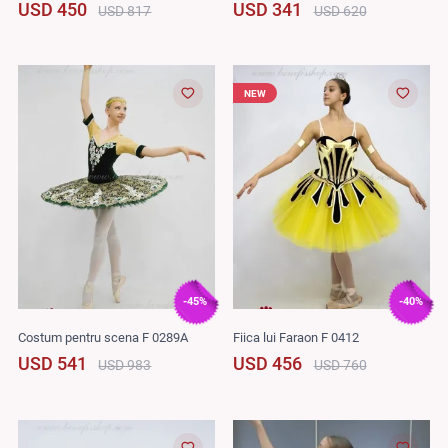
USD 450
USD 341
USD 817
USD 620
NEW
-45%
-40%
Costum pentru scena F 0289A
Fiica lui Faraon F 0412
USD 541
USD 456
USD 983
USD 760