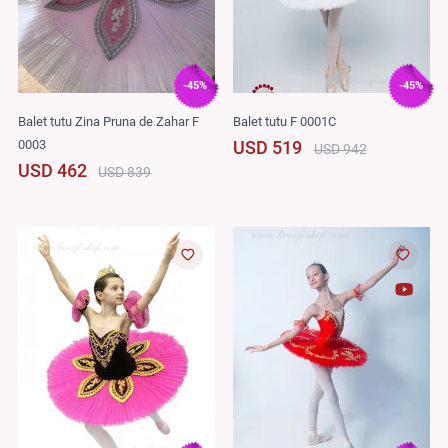
-45%
-45%
Balet tutu Zina Pruna de Zahar F
Balet tutu F 0001C
0003
USD 519
USD 942
USD 462
USD 839