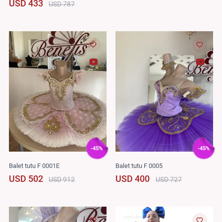
USD 433
USD 787
-45%
-45%
Balet tutu F 0001E
Balet tutu F 0005
USD 502
USD 400
USD 912
USD 727