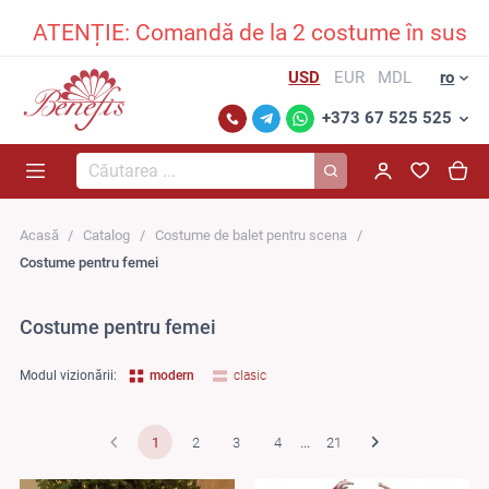
ENȚIE: Comandă de la 2 costume în sus și primeș
USD
EUR
MDL
ro
+373 67 525 525
Căutarea...
Acasă
Catalog
Costume de balet pentru scena
Costume pentru femei
Costume pentru femei
Modul vizionării:
modern
clasic
1
2
3
4
...
21