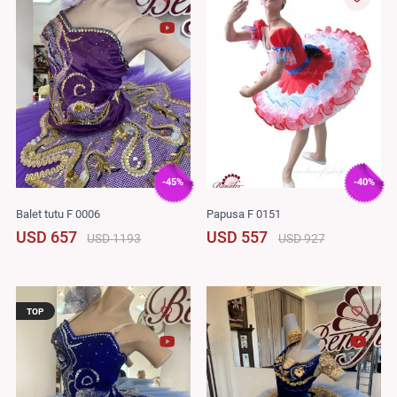
-45%
-40%
Balet tutu F 0006
Papusa F 0151
USD 657
USD 557
USD 1193
USD 927
TOP