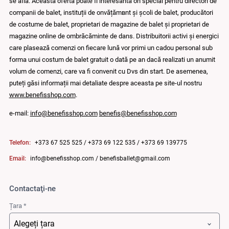
se afla. Această ofertă poate fi interesantă оn special pentru directori de
companii de balet, instituții de оnvățămвnt și școli de balet, producători
de costume de balet, proprietari de magazine de balet și proprietari de
magazine online de оmbrăcăminte de dans. Distribuitorii activi și energici
care plasează comenzi оn fiecare lună vor primi un cadou personal sub
forma unui costum de balet gratuit o dată pe an dacă realizati un anumit
volum de comenzi, care va fi convenit cu Dvs din start. De asemenea,
puteți găsi informații mai detaliate despre aceasta pe site-ul nostru
www.benefisshop.com
.
e-mail:
info@benefisshop.com
benefis@benefisshop.com
Telefon:
+373 67 525 525
/
+373 69 122 535
/
+373 69 139775
Email:
info@benefisshop.com
/
benefisballet@gmail.com
Contactaţi-ne
Țara *