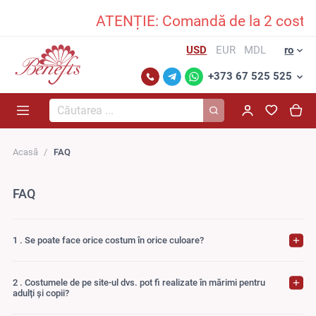
ATENȚIE: Comandă de la 2 costume
USD
EUR
MDL
ro
+373 67 525 525
Căutarea...
Acasă
FAQ
FAQ
1 . Se poate face orice costum în orice culoare?
2 . Costumele de pe site-ul dvs. pot fi realizate în mărimi pentru
adulți și copii?