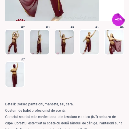
-40%
#2
#3
#4
#5
#6
#7
Detalii: Corset, pantaloni, mansete, sal, tiara.
Costum de balet profesionist de scenă.
Corsetul scurtat este confectionat din tesatura elastica (b/f) pe baza de
cupe. Corsetul este fixat la spate cu două rânduri de cârlige. Pantaloni sunt