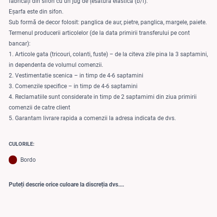
fabricați din sifon cu un jug de țesătură elastică (b/f).
Eșarfa este din sifon.
Sub formă de decor folosit: panglica de aur, pietre, panglica, margele, paiete.
Termenul producerii articolelor (de la data primirii transferului pe cont
bancar):
1. Articole gata (tricouri, colanti, fuste) – de la citeva zile pina la 3 saptamini,
in dependenta de volumul comenzii.
2. Vestimentatie scenica – in timp de 4-6 saptamini
3. Comenzile specifice – in timp de 4-6 saptamini
4. Reclamatiile sunt considerate in timp de 2 saptamimi din ziua primirii
comenzii de catre client
5. Garantam livrare rapida a comenzii la adresa indicata de dvs.
CULORILE:
Bordo
Puteți descrie orice culoare la discreția dvs....