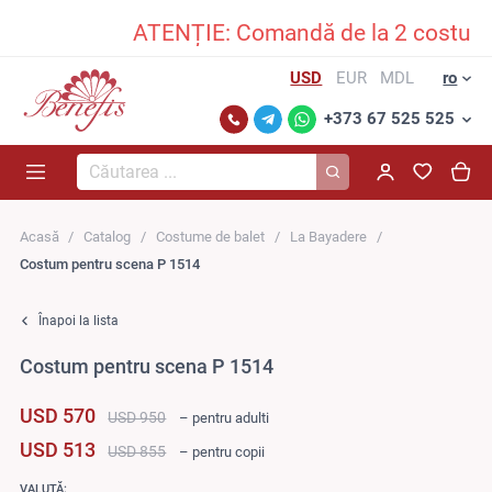
ATENȚIE: Comandă de la 2 costume în
USD
EUR
MDL
ro
+373 67 525 525
Căutarea...
Acasă
Catalog
Costume de balet
La Bayadere
Costum pentru scena P 1514
Înapoi la lista
Costum pentru scena P 1514
USD 570
USD 950
– pentru adulti
USD 513
USD 855
– pentru copii
VALUTĂ: