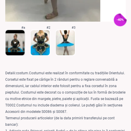
-40%
#a
#2
#3
Detalii:costum.Costumul este realizat în conformitate cu tradițiile Orientului.
Corsetul este fixat pe cârlige în 2 rânduri pentru o reglare convenabilă a
dimensiunii, iar cablul interior este folosit pentru a fixa corsetul în zona
pieptului. Costumul este decorat cu o compoziție de lux în formă de broderie
cu motive etnice din margele, pietre, paiete și aplicații. Fusta se bazează pe
T0002.Costumul nu include diadema și colierul. Le puteți găsi în secțiunea
Accesorii din modelele S0086 și S0087.
Termenul producerii articolelor (de la data primirii transferului pe cont
bancar):