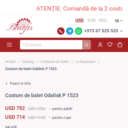
ATENȚIE: Comandă de la 2 costume î
USD
EUR
MDL
ro
+373 67 525 525
Căutarea...
Acasă
Catalog
Costume de balet
La Bayadere
Costum de balet Odalisk P 1523
Înapoi la lista
Costum de balet Odalisk P 1523
USD 792
USD 1320
– pentru adulti
USD 714
USD 1190
– pentru copii
VALUTĂ: