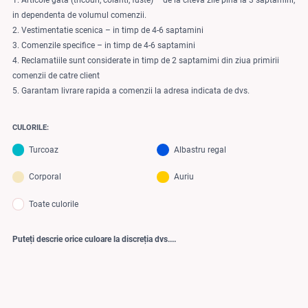
1. Articole gata (tricouri, colanti, fuste) – de la citeva zile pina la 3 saptamini,
in dependenta de volumul comenzii.
2. Vestimentatie scenica – in timp de 4-6 saptamini
3. Comenzile specifice – in timp de 4-6 saptamini
4. Reclamatiile sunt considerate in timp de 2 saptamimi din ziua primirii
comenzii de catre client
5. Garantam livrare rapida a comenzii la adresa indicata de dvs.
CULORILE:
Turcoaz
Albastru regal
Corporal
Auriu
Toate culorile
Puteți descrie orice culoare la discreția dvs....