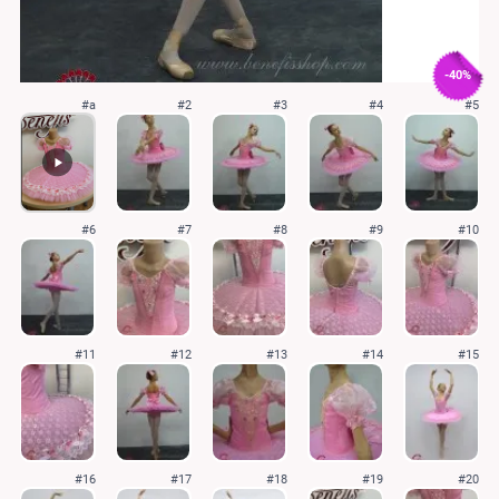
-40%
#a
#2
#3
#4
#5
#6
#7
#8
#9
#10
#11
#12
#13
#14
#15
#16
#17
#18
#19
#20