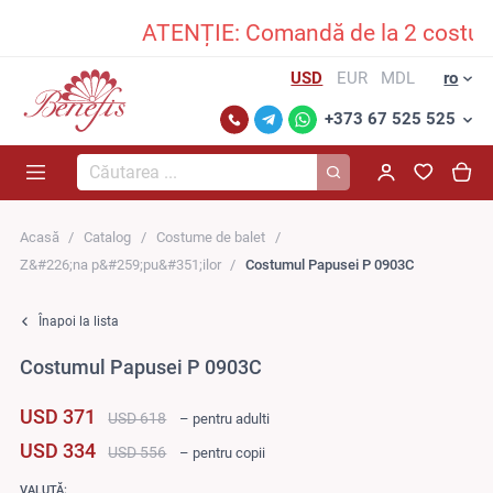
ATENȚIE: Comandă de la 2 costume î
USD
EUR
MDL
ro
+373 67 525 525
Căutarea...
Acasă
Catalog
Costume de balet
Z&#226;na p&#259;pu&#351;ilor
Costumul Papusei P 0903C
Înapoi la lista
Costumul Papusei P 0903C
USD 371
USD 618
– pentru adulti
USD 334
USD 556
– pentru copii
VALUTĂ: