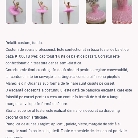
Detalii: costum, funda.
Costum de scena profesionist. Este confectionat in baza fustei de balet de
baza #T0001B (vezi capitolul “Fuste de balet de baza”). Corsetul este
confectionat din tesatura densa semi-elastica.
Corsetul este fixat cu cârlige în două rânduri pentru o reglare convenabilă,
iar cordonul interior servește la strângerea corsetului în zona pieptului.
Mânecile din Organza sub formă de felinare sunt cusute pe corset.
O eleganță deosebită a costumului este dată de panglica elegantă, care este
folosită pe corset pentru a crea un contur în formă de V și de-a lungul
marginii anvelopei în formă de floare.
Stratul superior al fustei este realizat din nailon, decorat cu draperii și
decorat cu flori artificiale.
Panglica de aur sau argint, aplicații, paiete, pietre, margele de sticlă și
margele sunt folosite ca bijuterii. Toate elementele de decor sunt potrivite
costumului.