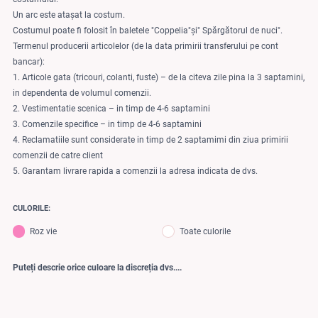
Un arc este atașat la costum.
Costumul poate fi folosit în baletele "Coppelia"și" Spărgătorul de nuci".
Termenul producerii articolelor (de la data primirii transferului pe cont
bancar):
1. Articole gata (tricouri, colanti, fuste) – de la citeva zile pina la 3 saptamini,
in dependenta de volumul comenzii.
2. Vestimentatie scenica – in timp de 4-6 saptamini
3. Comenzile specifice – in timp de 4-6 saptamini
4. Reclamatiile sunt considerate in timp de 2 saptamimi din ziua primirii
comenzii de catre client
5. Garantam livrare rapida a comenzii la adresa indicata de dvs.
CULORILE:
Roz vie
Toate culorile
Puteți descrie orice culoare la discreția dvs....