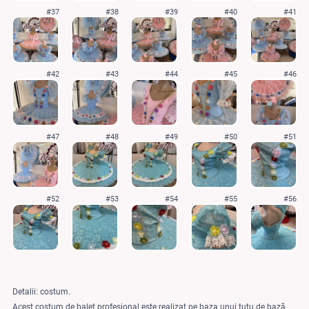
#37
#38
#39
#40
#41
#42
#43
#44
#45
#46
#47
#48
#49
#50
#51
#52
#53
#54
#55
#56
Detalii: costum.
Acest costum de balet profesional este realizat pe baza unui tutu de bază