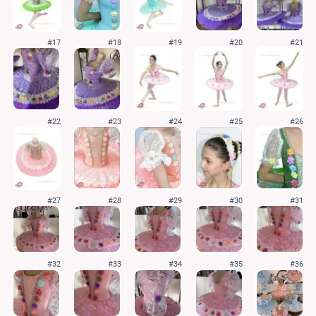
#17
#18
#19
#20
#21
#22
#23
#24
#25
#26
#27
#28
#29
#30
#31
#32
#33
#34
#35
#36