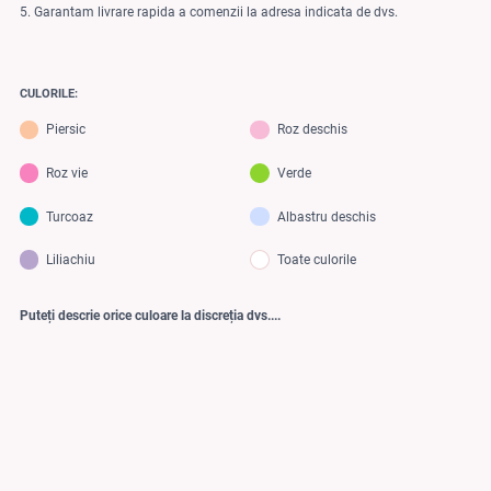
5. Garantam livrare rapida a comenzii la adresa indicata de dvs.
CULORILE:
Piersic
Roz deschis
Roz vie
Verde
Turcoaz
Albastru deschis
Liliachiu
Toate culorile
Puteți descrie orice culoare la discreția dvs....