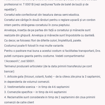
profesional nr. T 0001B (vezi secțiunea"fuste de balet de bază și de
repetiție").
Corsetul este confectionat din tesatura densa semi-elastica.
Corsetul are cârlige în două rânduri pentru o reglare ușoară și un cordon
intern pentru strângerea corsetului în zona pieptului.
Anvelopa, inserția de pe partea din față a corsetului și mânecile sunt
realizate din ghipură. Anvelopa și mânecile sunt împodobite cu dantelă.
Ca decor, se folosesc flori de diferite culori, împletitură, paiete.
Costumul poate fi folosit în mai multe variante.
Pentru o pastrare mai buna a acestui costum si facilitatea transportarii, Dvs.
puteti cumpara geanta pentru costume. Vedeti compartimentul
\"Accesorii\", cod S0001.
Termenul producerii articolelor (de la data primirii transferului pe cont
bancar):
1. Articole gata (tricouri, colanti, fuste) – de la citeva zile pina la 3 saptamini,
in dependenta de volumul comenzii.
2. Vestimentatie scenica – in timp de 4-6 saptamini
3. Comenzile specifice – in timp de 4-6 saptamini
4. Reclamatiile sunt considerate in timp de 2 saptamimi din ziua primirii
comenzii de catre client