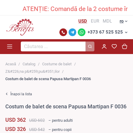
ATENȚIE: Comandă de la 2 costume în sus și p
USD
EUR
MDL
ro
+373 67 525 525
Căutarea...
Acasă
Catalog
Costume de balet
Z&#226;na p&#259;pu&#351;ilor
Costum de balet de scena Papusa Martipan F 0036
Înapoi la lista
Costum de balet de scena Papusa Martipan F 0036
USD 362
USD 602
– pentru adulti
USD 326
USD 542
– pentru copii