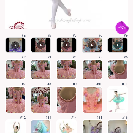
-40%
#a
#b
#c
#d
#e
#2
#3
#4
#5
#6
#7
#8
#9
#10
#11
#12
#13
#14
#15
#16