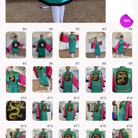
-40%
#a
#b
#2
#3
#4
#5
#6
#7
#8
#9
#10
#11
#12
#13
#14
#15
#16
#17
#18
#19