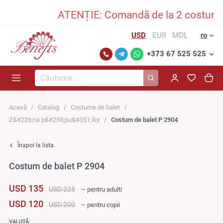
ATENȚIE: Comandă de la 2 costume în 
USD
EUR
MDL
ro
+373 67 525 525
Căutarea...
Acasă
Catalog
Costume de balet
Z&#226;na p&#259;pu&#351;ilor
Costum de balet P 2904
Înapoi la lista
Costum de balet P 2904
USD 135
USD 225
– pentru adulti
USD 120
USD 200
– pentru copii
VALUTĂ: