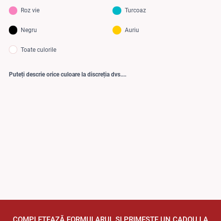
Roz vie
Turcoaz
Negru
Auriu
Toate culorile
Puteți descrie orice culoare la discreția dvs....
COMPLETEAZĂ FORMULARUL ȘI PRIMEȘTE UN CADOU LA