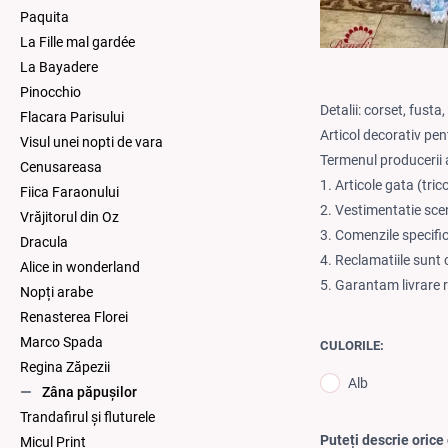
Paquita
La Fille mal gardée
La Bayadere
Pinocchio
Detalii: corset, fusta
Flacara Parisului
Articol decorativ pe
Visul unei nopti de vara
Termenul producerii a
Cenusareasa
1. Articole gata (tric
Fiica Faraonului
2. Vestimentatie sce
Vrăjitorul din Oz
3. Comenzile specifi
Dracula
4. Reclamatiile sunt 
Alice in wonderland
5. Garantam livrare 
Nopți arabe
Renasterea Florei
Marco Spada
CULORILE:
Regina Zăpezii
Alb
Zâna păpuşilor
Trandafirul și fluturele
Puteți descrie orice 
Micul Print