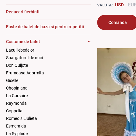
USD
EU
VALUTĂ:
Reduceri fierbinti
Comanda
Fuste de balet de baza si pentru repetitii
Costume de balet
Lacul lebedelor
Spargatorul de nuci
Don Quijote
Frumoasa Adormita
Giselle
Chopiniana
La Corsaire
Raymonda
Coppelia
Romeo si Julieta
Esmeralda
La Sylphide