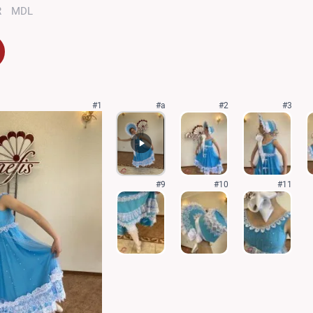
R
MDL
#1
#a
#2
#3
#9
#10
#11