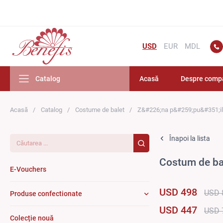
USD
EUR
MDL
Catalog
Acasă
Despre comp
Acasă
Catalog
Costume de balet
Z&#226;na p&#259;pu&#351;il
Căutarea...
Înapoi la lista
Costum de ba
E-Vouchers
USD 498
USD 
Produse confectionate
USD 447
USD 
Colecție nouă