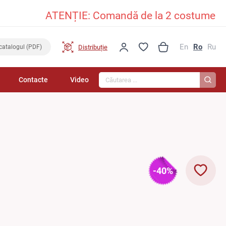
ATENȚIE: Comandă de la 2 costume în sus și
En
Ro
Ru
Distribuție
catalogul (PDF)
Căutarea...
Contacte
Video
-40%