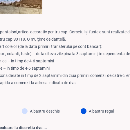
, pantaloni,articol decorativ pentru cap. Corsetul și fustele sunt realizate 
ntru cap S0118. O mulțime de dantelă.
rticolelor (de la data primirii transferului pe cont bancar):
ouri, colanti, fuste) – de la citeva zile pina la 3 saptamini, in dependenta 
nica – in timp de 4-6 saptamini
ce – in timp de 4-6 saptamini
considerate in timp de 2 saptamimi din ziua primirii comenzii de catre clie
rapida a comenzii la adresa indicata de dvs.
Albastru deschis
Albastru regal
culoare la discreția dvs....