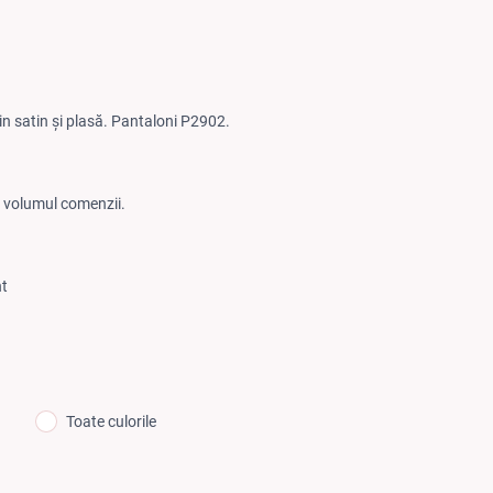
din satin și plasă. Pantaloni P2902.
de volumul comenzii.
nt
Toate culorile