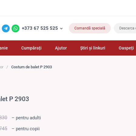
+373 67 525 525
Comandă specială
Descarca 
anie
Cumpărați
Ajutor
Știri și linkuri
Oaspeți
or
Costum de balet P 2903
let P 2903
830
– pentru adulti
745
– pentru copii