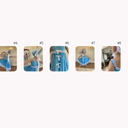
#4
#5
#6
#7
#8