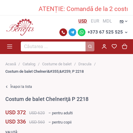
ATENȚIE: Comandă de la 2 costume î
USD
EUR
MDL
ro
+373 67 525 525
Căutarea...
Acasă
Catalog
Costume de balet
Dracula
Costum de balet Chelneri&#355;&#259; P 2218
Înapoi la lista
Costum de balet Chelneriţă P 2218
USD 372
USD 620
– pentru adulti
USD 336
USD 560
– pentru copii
VALUTĂ: