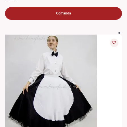
Comanda
#1