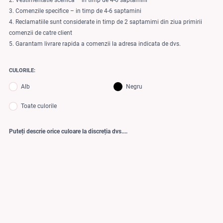
2. Vestimentatie scenica – in timp de 4-6 saptamini
3. Comenzile specifice – in timp de 4-6 saptamini
4. Reclamatiile sunt considerate in timp de 2 saptamimi din ziua primirii
comenzii de catre client
5. Garantam livrare rapida a comenzii la adresa indicata de dvs.
CULORILE:
Alb
Negru
Toate culorile
Puteți descrie orice culoare la discreția dvs....