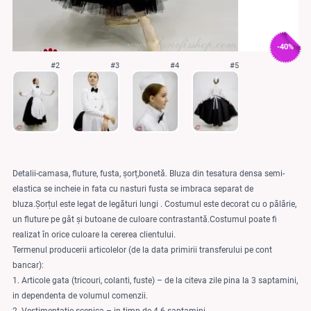
-40%
#2
#3
#4
#5
Detalii-camasa, fluture, fusta, șorț,bonetă. Bluza din tesatura densa semi-
elastica se incheie in fata cu nasturi fusta se imbraca separat de
bluza.Șorțul este legat de legături lungi . Costumul este decorat cu o pălărie,
un fluture pe gât și butoane de culoare contrastantă.Costumul poate fi
realizat în orice culoare la cererea clientului.
Termenul producerii articolelor (de la data primirii transferului pe cont
bancar):
1. Articole gata (tricouri, colanti, fuste) – de la citeva zile pina la 3 saptamini,
in dependenta de volumul comenzii.