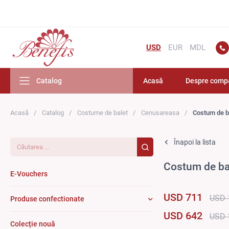
USD
EUR
MDL
Catalog
Acasă
Despre comp
Acasă
Catalog
Costume de balet
Cenusareasa
Costum de b
Căutarea...
Înapoi la lista
Costum de ba
E-Vouchers
USD 711
USD 
Produse confectionate
USD 642
USD 
Colecție nouă