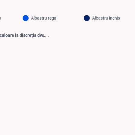
s
Albastru regal
Albastru inchis
culoare la discreția dvs....