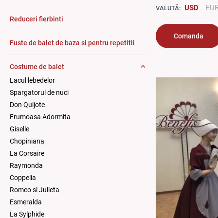
USD
EU
VALUTĂ:
Reduceri fierbinti
Comanda
Fuste de balet de baza si pentru repetitii
Costume de balet
Lacul lebedelor
Spargatorul de nuci
Don Quijote
Frumoasa Adormita
Giselle
Chopiniana
La Corsaire
Raymonda
Coppelia
Romeo si Julieta
Esmeralda
La Sylphide