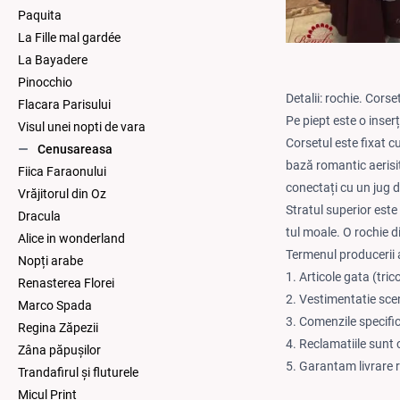
Paquita
La Fille mal gardée
La Bayadere
Pinocchio
Detalii: rochie. Cors
Flacara Parisului
Pe piept este o inserț
Visul unei nopti de vara
Corsetul este fixat c
Cenusareasa
bază romantic aerisit 
Fiica Faraonului
conectați cu un jug di
Vrăjitorul din Oz
Stratul superior este t
Dracula
tul moale. O rochie d
Alice in wonderland
Termenul producerii a
Nopți arabe
1. Articole gata (tric
Renasterea Florei
2. Vestimentatie sce
Marco Spada
3. Comenzile specifi
Regina Zăpezii
4. Reclamatiile sunt 
Zâna păpuşilor
5. Garantam livrare 
Trandafirul și fluturele
Micul Print