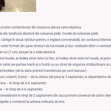
etul este confectionat din tesatura densa semi-elastica.
ie din țesătură elastică de culoarea pielii. Curele de culoarea pielii.
u cârlige în două rânduri pentru o reglare convenabilă, iar cordonul interio
este format din șase straturi de tul moale și dur, realizate dintr-o varietat
n tul (7 cm) atașat la o talie elastică.
ul moale, al doilea strat este tul dur, al treilea strat este tul moale, al patru
in satin pe partea mată și o fustă cu un strat de organza strălucitoare ș
rticolelor (de la data primirii transferului pe cont bancar):
ouri, colanti, fuste) – de la citeva zile pina la 3 saptamini, in dependenta 
nica – in timp de 4-6 saptamini
ce – in timp de 4-6 saptamini
considerate in timp de 2 saptamimi din ziua primirii comenzii de catre clie
rapida a comenzii la adresa indicata de dvs.