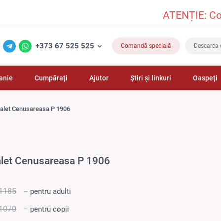
ATENȚIE: Comandă de la 2
+373 67 525 525
Comandă specială
Descarca 
anie
Cumpărați
Ajutor
Știri și linkuri
Oaspeți
alet Cenusareasa P 1906
let Cenusareasa P 1906
1185
– pentru adulti
1070
– pentru copii