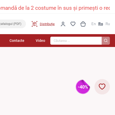
 costume în sus și primești o reducere persona
En
Ro
Ru
Distribuție
catalogul (PDF)
Căutarea...
Contacte
Video
-40%