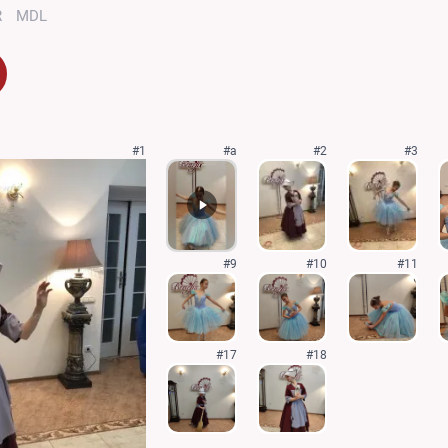
R
MDL
#1
#a
#2
#3
#9
#10
#11
#17
#18