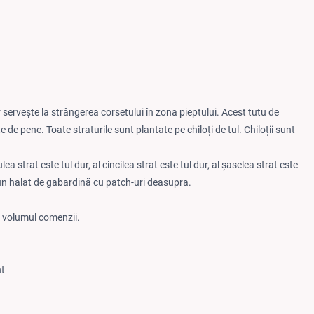
r servește la strângerea corsetului în zona pieptului. Acest tutu de
e de pene. Toate straturile sunt plantate pe chiloți de tul. Chiloții sunt
lea strat este tul dur, al cincilea strat este tul dur, al șaselea strat este
i un halat de gabardină cu patch-uri deasupra.
de volumul comenzii.
nt