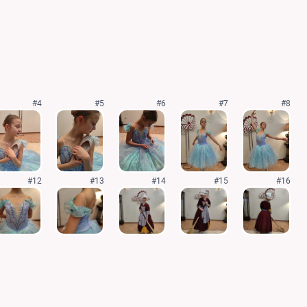
#4
#5
#6
#7
#8
#12
#13
#14
#15
#16