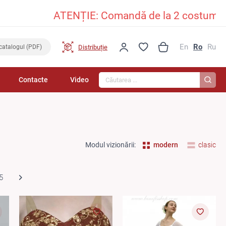
ATENȚIE: Comandă de la 2 costume în sus și 
En
Ro
Ru
Distribuție
catalogul (PDF)
Căutarea...
Contacte
Video
Modul vizionării:
modern
clasic
5