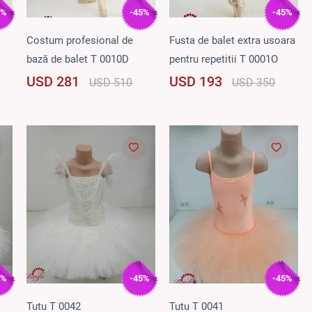
5%
-45%
-45%
Costum profesional de
Fusta de balet extra usoara
bază de balet T 0010D
pentru repetitii T 0001O
USD 281
USD 193
USD 510
USD 350
5%
-45%
-45%
Tutu T 0042
Tutu T 0041