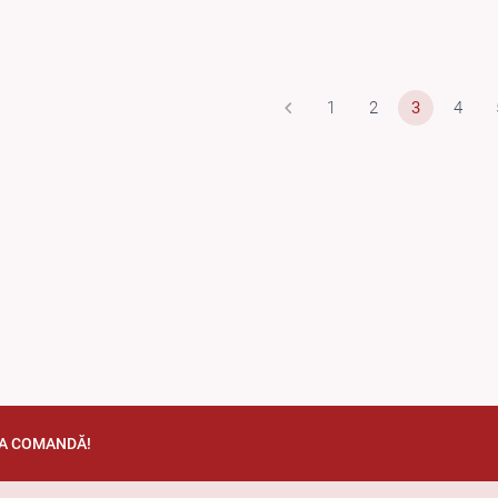
1
2
3
4
TA COMANDĂ!