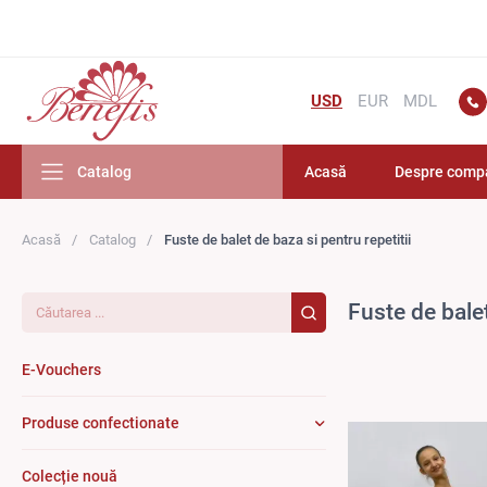
USD
EUR
MDL
Catalog
Acasă
Despre comp
Acasă
Catalog
Fuste de balet de baza si pentru repetitii
Căutarea...
Fuste de balet
E-Vouchers
Produse confectionate
Colecție nouă