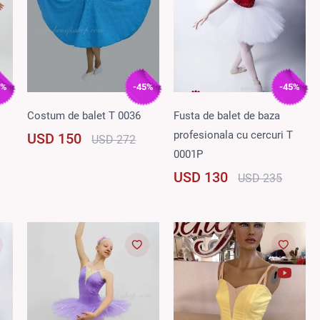
5%
-45%
-45%
Costum de balet T 0036
Fusta de balet de baza
profesionala cu cercuri T
USD 150
USD 272
0001P
USD 130
USD 235