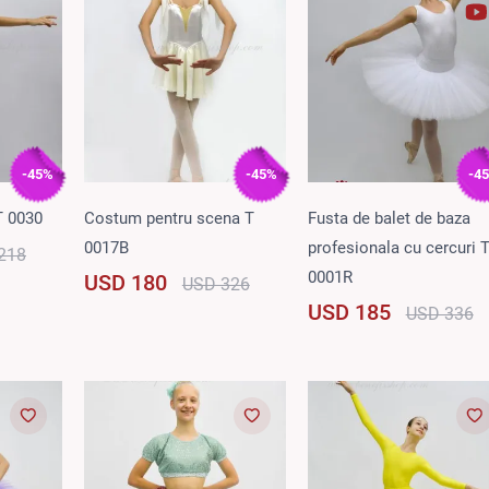
-45%
-45%
-4
T 0030
Costum pentru scena T
Fusta de balet de baza
0017B
profesionala cu cercuri 
218
0001R
USD 180
USD 326
USD 185
USD 336