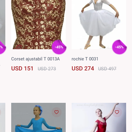
5%
-45%
-45%
Corset ajustabil T 0013A
rochie T 0031
T
USD 151
USD 274
USD 273
USD 497