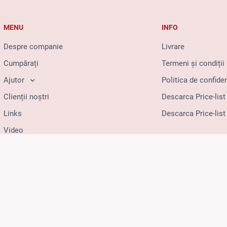
MENU
INFO
Despre companie
Livrare
Cumpărați
Termeni și condiții
Ajutor
Politica de confiden
Clienții noștri
Descarca Price-list
Links
Descarca Price-list
Video
Contacte
Site-ul vechi