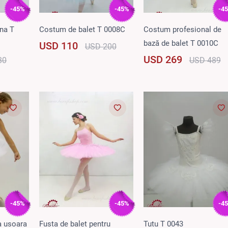
-45%
-45%
-4
na T
Costum de balet T 0008C
Costum profesional de
bază de balet T 0010C
USD 110
USD 200
USD 269
80
USD 489
-45%
-45%
-4
a usoara
Fusta de balet pentru
Tutu T 0043