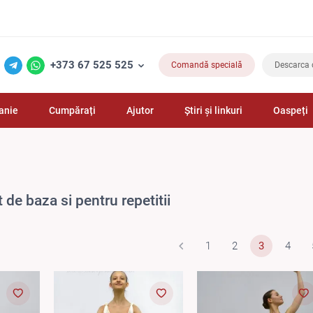
+373 67 525 525
Comandă specială
Descarca 
anie
Cumpărați
Ajutor
Știri și linkuri
Oaspeți
 de baza si pentru repetitii
1
2
3
4