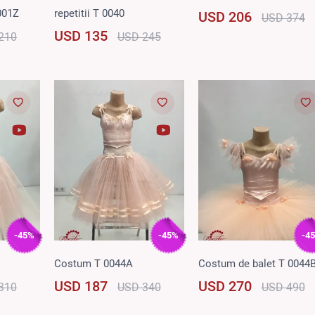
0001Z
repetitii T 0040
USD 206
USD 374
USD 135
210
USD 245
-45%
-45%
-4
Costum T 0044A
Costum de balet T 0044
USD 187
USD 270
310
USD 340
USD 490