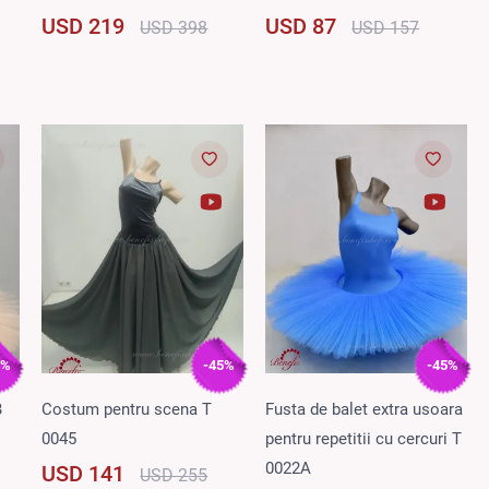
USD 219
USD 87
USD 398
USD 157
5%
-45%
-45%
B
Costum pentru scena T
Fusta de balet extra usoara
0045
pentru repetitii cu cercuri T
0022A
USD 141
USD 255