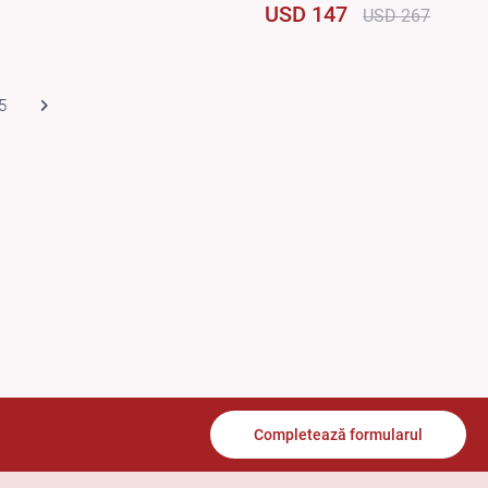
USD 147
USD 267
5
Completează formularul