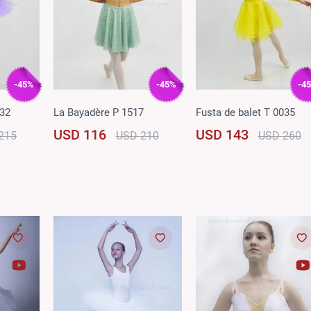
-45%
-45%
-4
032
La Bayadère P 1517
Fusta de balet T 0035
USD 116
USD 143
215
USD 210
USD 260