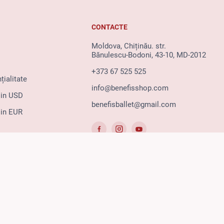
CONTACTE
Moldova, Chiținău. str.
Bănulescu-Bodoni, 43-10, MD-2012
+373 67 525 525
țialitate
info@benefisshop.com
 in USD
benefisballet@gmail.com
 in EUR