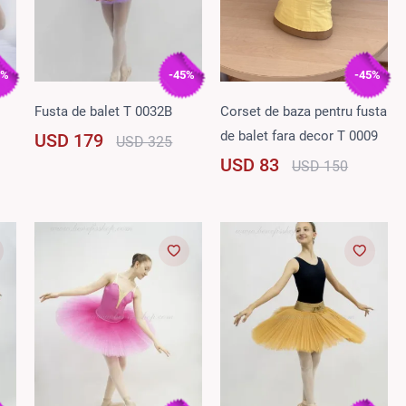
5%
-45%
-45%
Fusta de balet T 0032B
Corset de baza pentru fusta
de balet fara decor T 0009
USD 179
USD 325
USD 83
USD 150