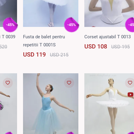
-45%
-45%
-4
i T 0039
Fusta de balet pentru
Corset ajustabil T 0013
repetitii T 0001S
USD 108
520
USD 195
USD 119
USD 215