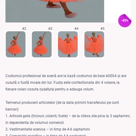
-45%
#2
#3
#4
#5
Costumul profesional de scenă are la bază costumul de baie A0004 și are
cusută o fustă moale din tul. Fusta este confectionata din 4 volane, la
fiecare volan cusuta
cusatura
pentru a adauga volum.
Termenul producerii articolelor (de la data primirii transferului pe cont
bancar):
1. Articole gata (tricouri, colanti, fuste) – de la citeva zile pina la 3 saptamini,
in dependenta de volumul comenzii.
2. Vestimentatie scenica – in timp de 4-6 saptamini