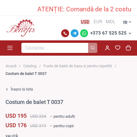
ATENȚIE: Comandă de la 2 costume î
USD
EUR
MDL
ro
+373 67 525 525
Căutarea...
Acasă
Catalog
Fuste de balet de baza si pentru repetitii
Costum de balet T 0037
Înapoi la lista
Costum de balet T 0037
USD 195
USD 354
– pentru adulti
USD 176
USD 319
– pentru copii
VALUTĂ: