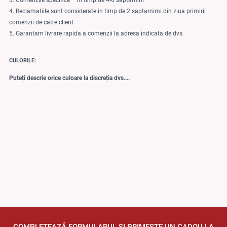
3. Comenzile specifice – in timp de 4-6 saptamini
4. Reclamatiile sunt considerate in timp de 2 saptamimi din ziua primirii
comenzii de catre client
5. Garantam livrare rapida a comenzii la adresa indicata de dvs.
CULORILE:
Puteți descrie orice culoare la discreția dvs....
COMPLETEAZĂ FORMULARUL ȘI PRIMEȘTE UN CADOU LA