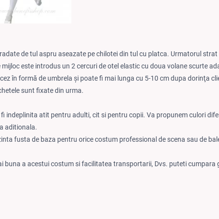
gradate de tul aspru aseazate pe chilotei din tul cu platca. Urmatorul stra
de mijloc este introdus un 2 cercuri de otel elastic cu doua volane scurte 
rancez în formă de umbrela şi poate fi mai lunga cu 5-10 cm dupa dorinţa cl
ochetele sunt fixate din urma.
i indeplinita atit pentru adulti, cit si pentru copii. Va propunem culori dife
a aditionala.
zinta fusta de baza pentru orice costum professional de scena sau de bale
i buna a acestui costum si facilitatea transportarii, Dvs. puteti cumpara