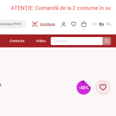
ATENȚIE: Comandă de la 2 costume în sus și pr
En
Ro
Ru
Distribuție
catalogul (PDF)
Căutarea...
Contacte
Video
A
-45%