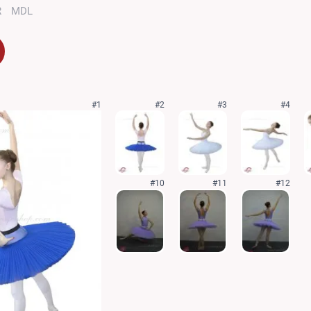
R
MDL
#1
#2
#3
#4
#10
#11
#12