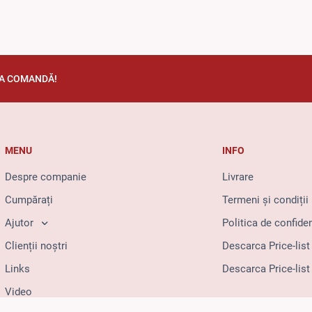
TA COMANDĂ!
MENU
INFO
Despre companie
Livrare
Cumpărați
Termeni și condiții
Ajutor
Politica de confiden
Clienții noștri
Descarca Price-list
Links
Descarca Price-list
Video