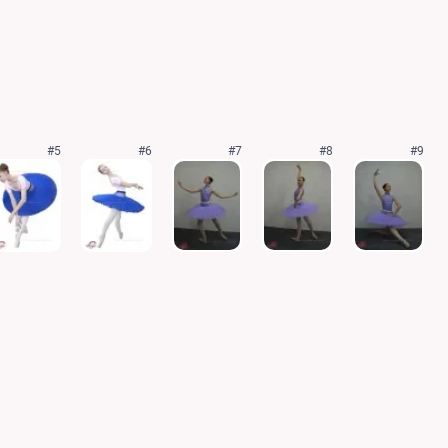
#5
#6
#7
#8
#9