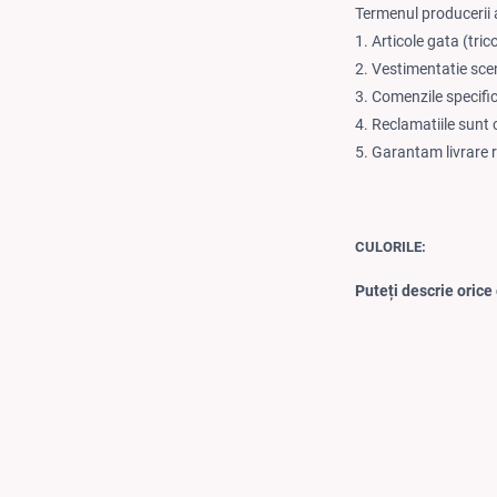
Termenul producerii a
1. Articole gata (tric
2. Vestimentatie sce
3. Comenzile specifi
4. Reclamatiile sunt 
5. Garantam livrare 
CULORILE:
Puteți descrie orice 