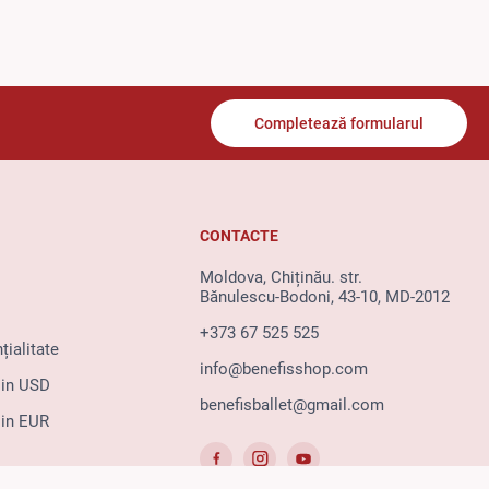
Completează formularul
CONTACTE
Moldova, Chiținău. str.
Bănulescu-Bodoni, 43-10, MD-2012
+373 67 525 525
țialitate
info@benefisshop.com
 in USD
benefisballet@gmail.com
 in EUR