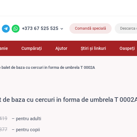
+373 67 525 525
Comandă specială
Descarca 
anie
Cumpărați
Ajutor
Știri și linkuri
Oaspeți
 balet de baza cu cercuri in forma de umbrela T 0002A
t de baza cu cercuri in forma de umbrela T 0002
419
– pentru adulti
377
– pentru copii