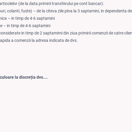
rticolelor (de la data primirii transferului pe cont bancar):
ouri, colanti, fuste) – de la citeva zile pina la 3 saptamini, in dependenta 
nica – in timp de 4-6 saptamini
ce – in timp de 4-6 saptamini
considerate in timp de 2 saptamimi din ziua primirii comenzii de catre clie
rapida a comenzii la adresa indicata de dvs.
culoare la discreția dvs....