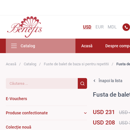
USD
EUR
MDL
Catalog
Acasă
Despre comp
Acasă
Catalog
Fuste de balet de baza si pentru repetitii
Fusta de
Căutarea...
Înapoi la lista
Fusta de bale
E-Vouchers
USD 231
USD 
Produse confectionate
USD 208
USD 
Colecție nouă