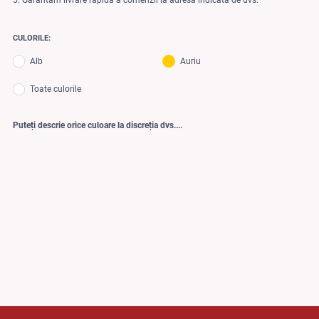
5. Garantam livrare rapida a comenzii la adresa indicata de dvs.
CULORILE:
Alb
Auriu
Toate culorile
Puteți descrie orice culoare la discreția dvs....