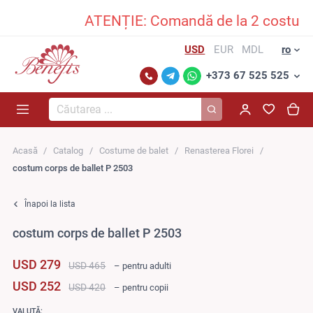
ATENȚIE: Comandă de la 2 costume în
USD
EUR
MDL
ro
+373 67 525 525
Căutarea...
Acasă
Catalog
Costume de balet
Renasterea Florei
costum corps de ballet P 2503
Înapoi la lista
costum corps de ballet P 2503
USD 279
USD 465
– pentru adulti
USD 252
USD 420
– pentru copii
VALUTĂ: