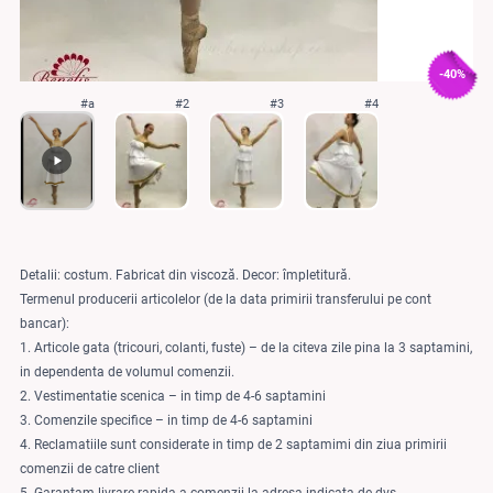
-40%
#a
#2
#3
#4
Detalii: costum. Fabricat din viscoză. Decor: împletitură.
Termenul producerii articolelor (de la data primirii transferului pe cont
bancar):
1. Articole gata (tricouri, colanti, fuste) – de la citeva zile pina la 3 saptamini,
in dependenta de volumul comenzii.
2. Vestimentatie scenica – in timp de 4-6 saptamini
3. Comenzile specifice – in timp de 4-6 saptamini
4. Reclamatiile sunt considerate in timp de 2 saptamimi din ziua primirii
comenzii de catre client