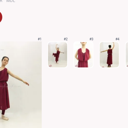
R
MDL
#1
#2
#3
#4