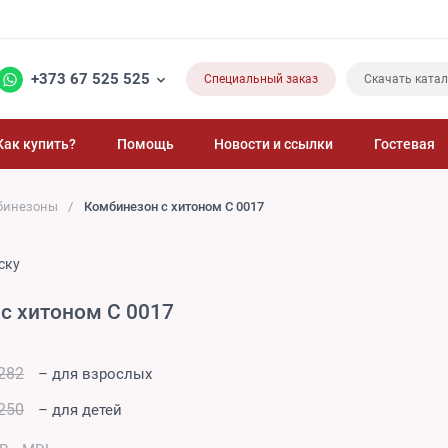
+373 67 525 525
Специальный заказ
Скачать катал
Как купить?
Помощь
Новости и ссылки
Гостевая
бинезоны
Комбинезон с хитоном C 0017
ску
с хитоном C 0017
282
– для взрослых
250
– для детей