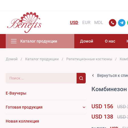
USD
EUR
MDL
Каталог продукции
Домой
О нас
Домой
Каталог продукции
Репетиционные костюмы
Ком
Поиск...
Вернуться к спи
Комбинезон 
E-Ваучеры
USD 156
USD 
Готовая продукция
USD 138
USD 
Новая коллекция