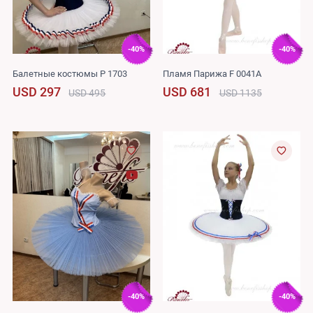
-40%
-40%
Балетные костюмы P 1703
Пламя Парижа F 0041A
USD 297
USD 681
USD 495
USD 1135
-40%
-40%