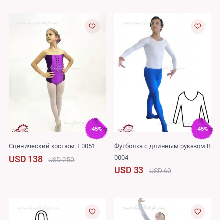
-45%
-45%
Сценический костюм T 0051
Футболка с длинным рукавом B
0004
USD 138
USD 250
USD 33
USD 60