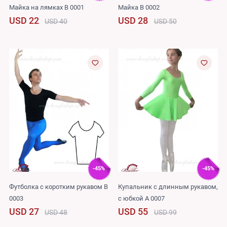
Майка на лямках B 0001
Майка B 0002
USD 22
USD 28
USD 40
USD 50
-45%
-45%
Футболка с коротким рукавом B
Купальник с длинным рукавом,
0003
с юбкой A 0007
USD 27
USD 55
USD 48
USD 99