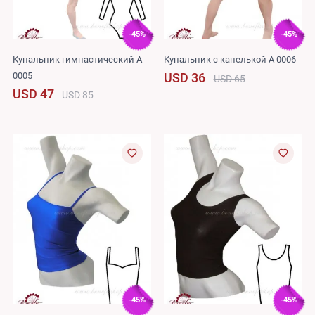
-45%
-45%
Купальник гимнастический A
Купальник с капелькой A 0006
0005
USD 36
USD 65
USD 47
USD 85
-45%
-45%