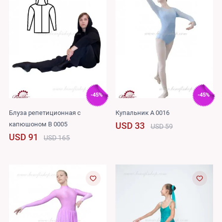
-45%
-45%
Блуза репетиционная с
Купальник A 0016
капюшоном B 0005
USD 33
USD 59
USD 91
USD 165