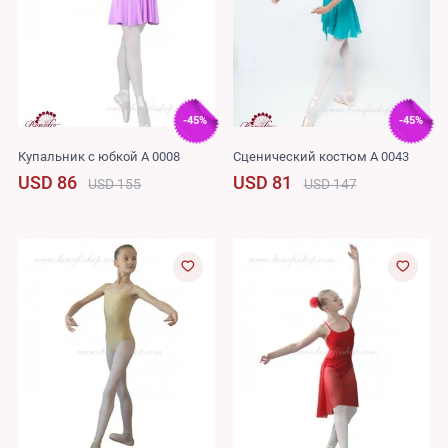
-45%
-45%
Купальник с юбкой A 0008
Сценический костюм A 0043
USD 86
USD 81
USD 155
USD 147