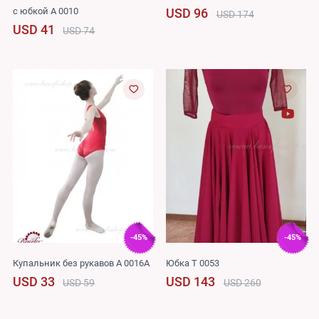
с юбкой A 0010
USD 96
USD 174
USD 41
USD 74
-45%
-45%
Купальник без рукавов A 0016A
Юбка T 0053
USD 33
USD 143
USD 59
USD 260