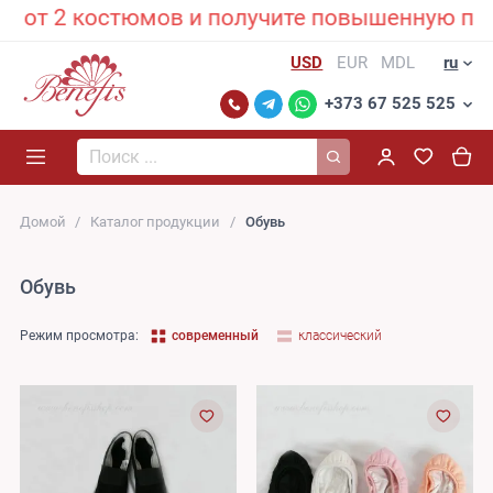
 2 костюмов и получите повышенную персона
USD
EUR
MDL
ru
+373 67 525 525
Поиск...
Домой
Каталог продукции
Обувь
Обувь
Режим просмотра:
современный
классический