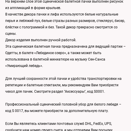
На верхнем слое этой сценической балетной пачки выполнен рисунок
из аппликаций в форме крыльев.
В качестве декора пачки и лифа используются белые натуральные
перья и лебяжий пух, белые стразы разных размеров, стеклярус, бисер,
блёстки с голограммой и без. Такой декор прекрасно смотрится со
сцены.
Декор изделия выполнен ручной работой.
Эта сценическая балетная пачка предназначена для ведущей партии –
Одетты, в балете «Лебединое озеро», а также может быть
использована в балетной миниатюре на музыку Сен-Санса
«Умирающий лебедь».
Для лучшей сохранности этой пачки и удобства транспортировки на
репетиции и балетные спектакли, мы рекомендуем Вам приобрести
чехол для пачек. Смотрите раздел "Аксессуары", код S0001.
Профессиональный сценический головной убор для белого лебедя –
код S 0017, вы можете приобрести за дополнительную плату.
Если Вы являетесь клиентами почтовых служб DHL, FedEx, UPS,
сообщите нам номер своего счета, и мы отправим Вам посылку