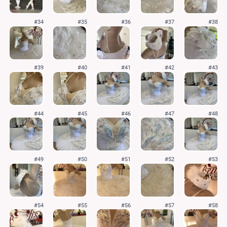
#34
#35
#36
#37
#38
#39
#40
#41
#42
#43
#44
#45
#46
#47
#48
#49
#50
#51
#52
#53
#54
#55
#56
#57
#58