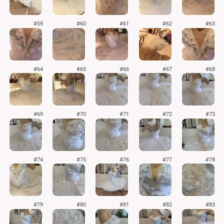
#59
#60
#61
#62
#63
#64
#65
#66
#67
#68
#69
#70
#71
#72
#73
#74
#75
#76
#77
#78
#79
#80
#81
#82
#83