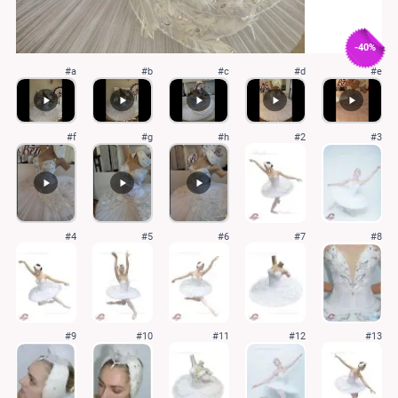
-40%
#a
#b
#c
#d
#e
#f
#g
#h
#2
#3
#4
#5
#6
#7
#8
#9
#10
#11
#12
#13