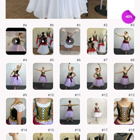
-40%
#a
#b
#c
#2
#3
#4
#5
#6
#7
#8
#9
#10
#11
#12
#13
#14
#15
#16
#17
#18