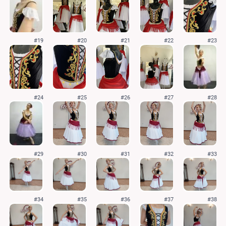
#19
#20
#21
#22
#23
#24
#25
#26
#27
#28
#29
#30
#31
#32
#33
#34
#35
#36
#37
#38