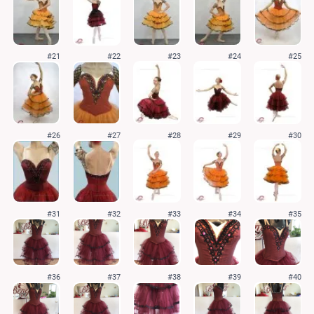
#21
#22
#23
#24
#25
#26
#27
#28
#29
#30
#31
#32
#33
#34
#35
#36
#37
#38
#39
#40