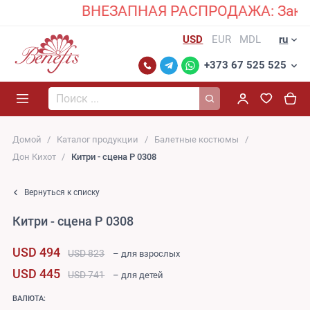
ВНЕЗАПНАЯ РАСПРОДАЖА: Закажите 
USD
EUR
MDL
ru
+373 67 525 525
Поиск...
Домой
Каталог продукции
Балетные костюмы
Дон Кихот
Китри - сцена P 0308
Вернуться к списку
Китри - сцена P 0308
USD 494
USD 823
– для взрослых
USD 445
USD 741
– для детей
ВАЛЮТА: