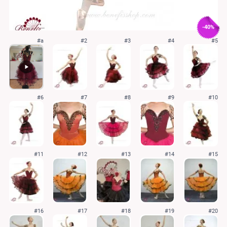
-40%
#a
#2
#3
#4
#5
#6
#7
#8
#9
#10
#11
#12
#13
#14
#15
#16
#17
#18
#19
#20