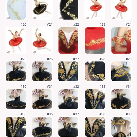
#20
#21
#22
#23
#24
#25
#26
#27
#28
#29
#30
#31
#32
#33
#34
#35
#36
#37
#38
#39