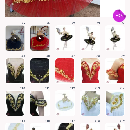
-40%
#a
#b
#2
#3
#4
#5
#6
#7
#8
#9
#10
#11
#12
#13
#14
#15
#16
#17
#18
#19