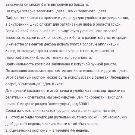
заказчика он может быть выполнен из бархата.
На груди вставка телесного цвета. Лямки телесного цвета.
Лиф застегивается на крючки в два ряда для удобного регулирования,
а внутренний шнур служит для затягивания лифа в области груди.
Верхний слой юбки выполнен в виде круга украшенного золотой
тесьмой, который плавно переходит в богато-расшитый угол впереди.
В качестве элементов декора используются золотые аппликации,
бисер, стеклярус, стразы золотого и чёрного цвета, множество
голографических блёсток, тесьма золотого цвета.
Оригинальность костюма заключена в искусной ручной работе.
По желанию заказчика, костюм может быть выполнен в другом цвете.
Этот балетный костюм может быть использован в балетах "Лебединое
озеро", "Эсмеральда", "Дон Кихот".
Для лучшей сохранности этой пачки и удобства транспортировки на
репетиции и спектакли, мы рекомендуем Вам приобрести чехол для
пачек. Смотрите раздел "Аксессуары", код S0001.
Сроки изготовления заказов (со дня поступления денег на счёт):
1. Готовые виды продукции (купальники, трико, юбки) – от нескольких
дней до трёх недель, в зависимости от объёма заказа.
2. Сценические костюмы – в течение 4-6 недель.