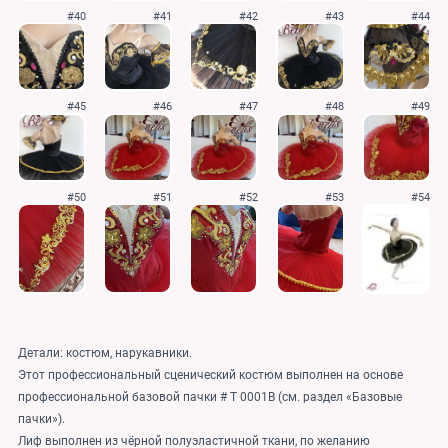
#40
#41
#42
#43
#44
#45
#46
#47
#48
#49
#50
#51
#52
#53
#54
Детали: костюм, нарукавники.
Этот профессиональный сценический костюм выполнен на основе
профессиональной базовой пачки # T 0001B (см. раздел «Базовые
пачки»).
Лиф выполнен из чёрной полуэластичной ткани, по желанию