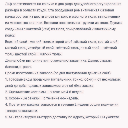
Лиф застегивается на крючки в два ряда для удобного регулирования
размера в области груди. Эта воздушная романтическая базовая
пачка состоит из шести слоёв мягкого и жёсткого тюля, выполненных
из множества клиньев. Все слои посажены на трусики из тюля. Трусики
соединены с кокеткой (7см) из тюля, прикреплённой к эластичному
поясу.
Верхний слой - мягкий тюль, второй слой жёсткий тюль, третий слой -
мягкий тюль, четвёртый слой - жёсткий тюль, пятый слой – жёсткий
тюль, шестой слой – мягкий тюль.
Длина юбки выполняется по желанию заказчика. Декор: стразы,
блестки, стразы.
Сроки изготовления заказов (со дня поступления денег на счёт):
1. Готовые виды продукции (купальники, трико, юбки) – от нескольких
дней до трёх недель, в зависимости от объёма заказа.
2. Сценические костюмы – в течение 4-6 недель.
3. Особенные заказы – в течение 4-6- недель.
4. Претензии рассматриваются в течение 2 недель со дня получения
товара заказчиком.
5. Мы гарантируем быструю доставку по адресу, который Вы укажете.