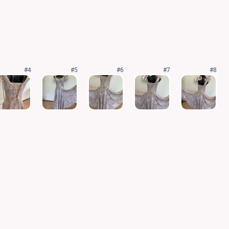
#4
#5
#6
#7
#8