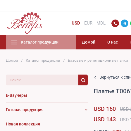
USD
EUR
MDL
Каталог продукции
Домой
О нас
Домой
Каталог продукции
Базовые и репетиционные пачки
Поиск...
Вернуться к спи
Платье T006
E-Ваучеры
USD 160
USD 
Готовая продукция
USD 143
USD 
Новая коллекция