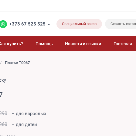
+373 67 525 525
Специальный заказ
Скачать катал
Как купить?
Помощь
Новости и ссылки
Гостевая
Платье T0067
ску
7
290
– для взрослых
260
– для детей