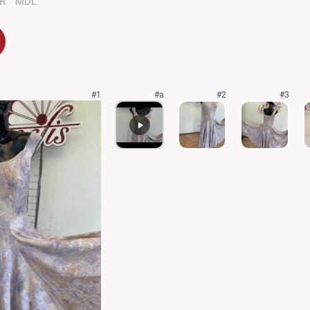
R
MDL
#1
#a
#2
#3